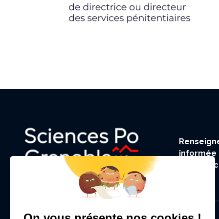
Renseigne
informée 
de Scien