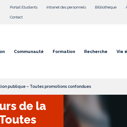
Menu Top
Portail Etudiants
Intranet des personnels
Bibliothèque
Contact
on
Communauté
Formation
Recherche
Vie 
ction publique – Toutes promotions confondues
urs de la
 Toutes