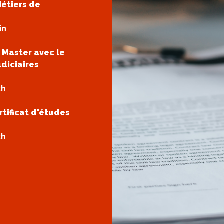
Métiers de
in
 Master avec le
udiciaires
2h
rtificat d'études
2h