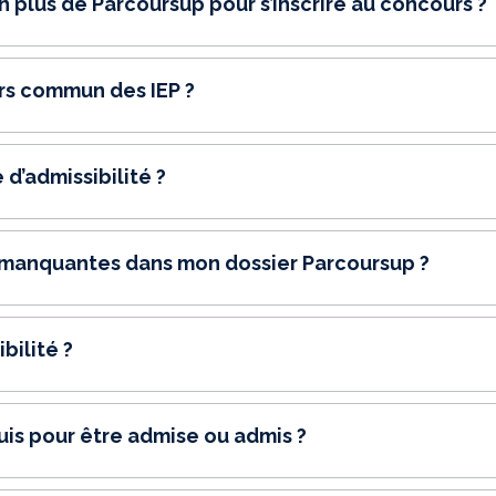
n plus de Parcoursup pour s’inscrire au concours ?
rs commun des IEP ?
 d’admissibilité ?
nt manquantes dans mon dossier Parcoursup ?
bilité ?
uis pour être admise ou admis ?