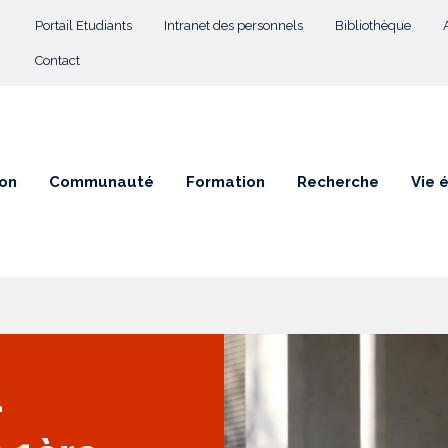
Menu Top
Portail Etudiants
Intranet des personnels
Bibliothèque
Contact
on
Communauté
Formation
Recherche
Vie 
–