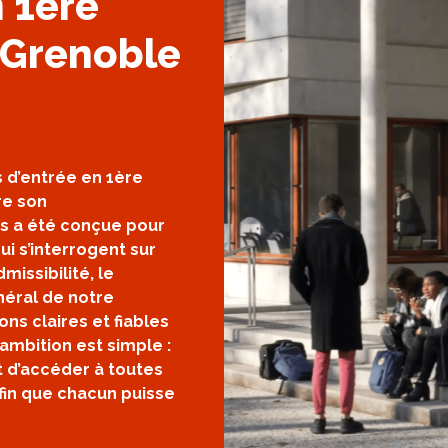
 1ère
 Grenoble
 d’entrée en 1ère
re son
ns a été conçue pour
i s’interrogent sur
missibilité, le
néral de notre
ns claires et fiables
ambition est simple :
 d’accéder à toutes
fin que chacun puisse