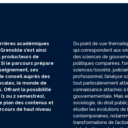
arrières académiques
Du point de vue thématiqu
Grenoble s’est ainsi
qui correspondent aux ori
s producteurs de
des sciences de gouverne
 Si le parcours prépare
politiques comparées, for
enseignement, ses
sciences/société, judiciar
de conseil auprès des
professionnel, l’analyse s
 locales, le monde de
tout particulièrement atte
 Offrant la possibilité
connaissance attachés à l
 (1 ou 2 semestres),
gouvernementale. Mais en s
le plan des contenus et
sociologie, du droit publi
rcours de haut niveau
étudier les évolutions de
contemporaines, notammen
transformations de l’acti