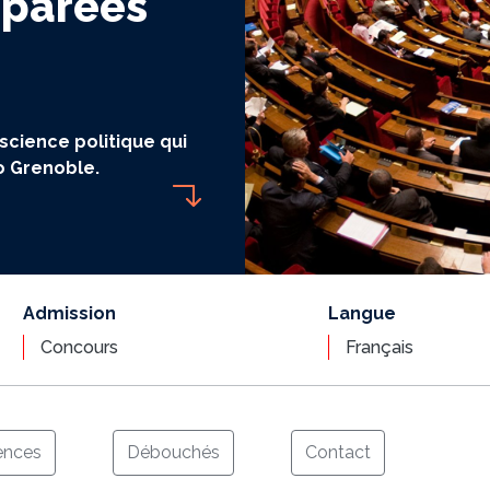
parées
 science politique qui
o Grenoble.
Admission
Langue
Concours
Français
nces
Débouchés
Contact