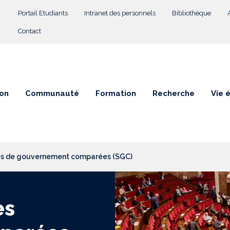
Menu Top
Portail Etudiants
Intranet des personnels
Bibliothèque
Contact
on
Communauté
Formation
Recherche
Vie 
es de gouvernement comparées (SGC)
es