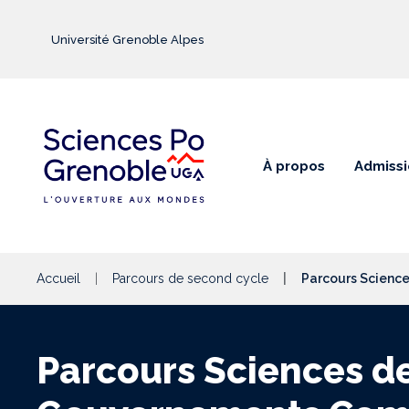
Aller au contenu principal
Université Grenoble Alpes
À propos
Admissi
Accueil
Parcours de second cycle
Parcours Scienc
Parcours Sciences d